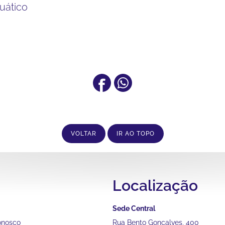
quático
VOLTAR
IR AO TOPO
Localização
Sede Central
onosco
Rua Bento Gonçalves, 400