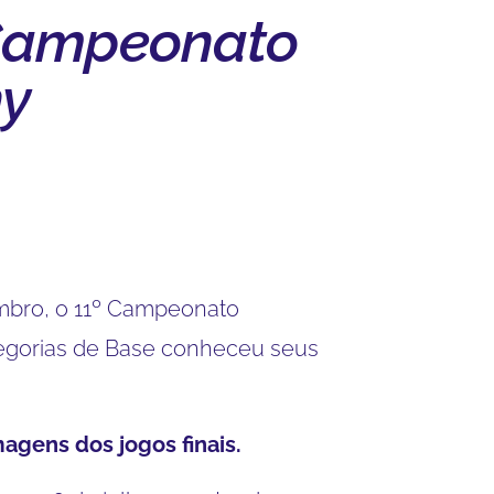
 Campeonato
y
mbro, o 11º Campeonato
egorias de Base conheceu seus
magens dos jogos finais.