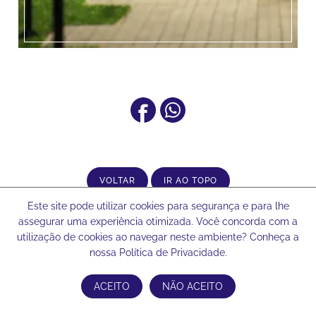
VOLTAR
IR AO TOPO
Este site pode utilizar cookies para segurança e para lhe
assegurar uma experiência otimizada. Você concorda com a
utilização de cookies ao navegar neste ambiente? Conheça a
Informações
nossa Política de Privacidade.
Área do Associado
ACEITO
NÃO ACEITO
Ouvidoria