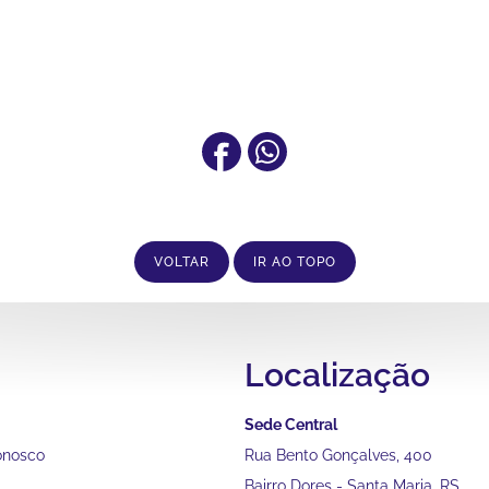
VOLTAR
IR AO TOPO
Localização
Sede Central
onosco
Rua Bento Gonçalves, 400
Bairro Dores - Santa Maria, RS