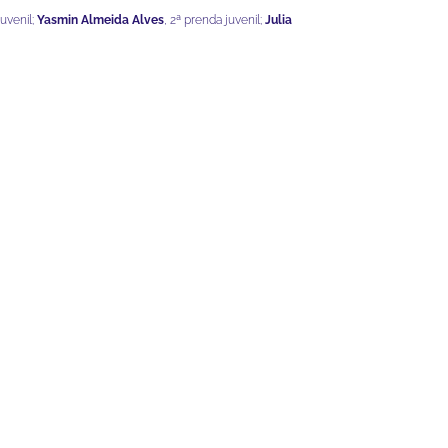
juvenil;
Yasmin Almeida Alves
, 2ª prenda juvenil;
Julia