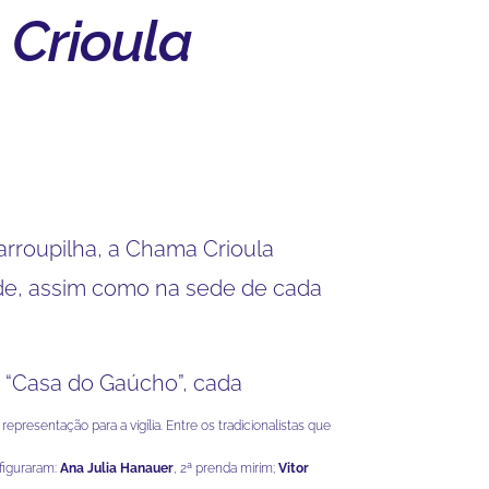
Crioula
rroupilha, a Chama Crioula
e, assim como na sede de cada
 “Casa do Gaúcho”, cada
epresentação para a vigília. Entre os tradicionalistas que
figuraram:
Ana Julia Hanauer
, 2ª prenda mirim;
Vitor