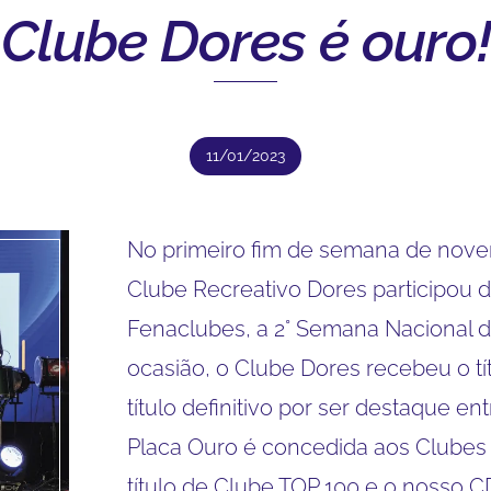
Clube Dores é ouro!
11/01/2023
No primeiro fim de semana de novem
Clube Recreativo Dores participou 
Fenaclubes, a 2° Semana Nacional 
ocasião, o Clube Dores recebeu o t
título definitivo por ser destaque en
Placa Ouro é concedida aos Clubes
título de Clube TOP 100 e o nosso 