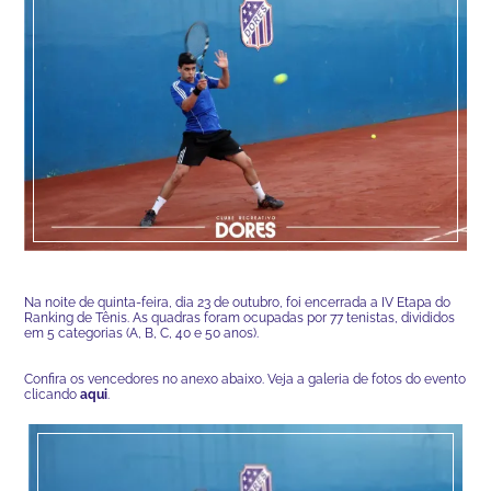
Na noite de quinta-feira, dia 23 de outubro, foi encerrada a IV Etapa do
Ranking de Tênis. As quadras foram ocupadas por 77 tenistas, divididos
em 5 categorias (A, B, C, 40 e 50 anos).
Confira os vencedores no anexo abaixo. Veja a galeria de fotos do evento
clicando
aqui
.