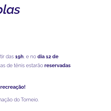
plas
tir das
19h
, e no
dia 12 de
as de tênis estarão
reservadas
a recreação!
mação do Torneio.