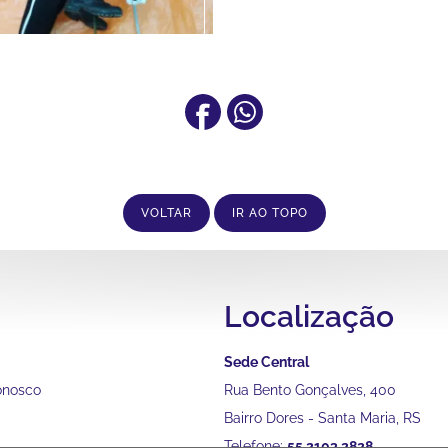
VOLTAR
IR AO TOPO
Localização
Sede Central
onosco
Rua Bento Gonçalves, 400
Bairro Dores - Santa Maria, RS
Telefone:
55 2103 2828