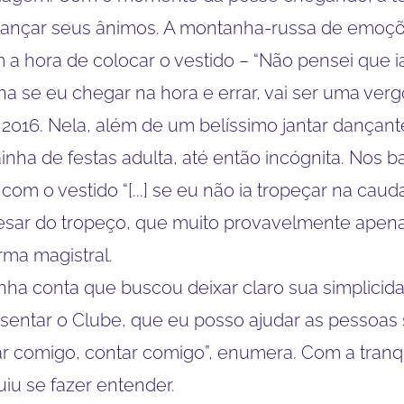
alançar seus ânimos. A montanha-russa de emo
a hora de colocar o vestido – “Não pensei que ia
a se eu chegar na hora e errar, vai ser uma verg
o 2016. Nela, além de um belíssimo jantar dança
nha de festas adulta, até então incógnita. Nos 
com o vestido “[...] se eu não ia tropeçar na caud
esar do tropeço, que muito provavelmente apena
rma magistral.
nha conta que buscou deixar claro sua simplicidad
sentar o Clube, que eu posso ajudar as pessoas
 comigo, contar comigo”, enumera. Com a tranqu
iu se fazer entender.