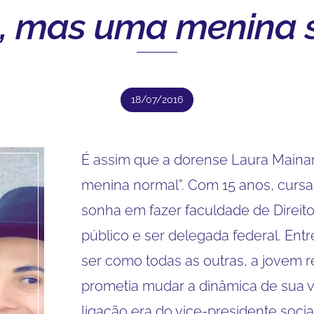
, mas uma menina 
18/07/2016
É assim que a dorense Laura Mainar
menina normal”. Com 15 anos, cursa
sonha em fazer faculdade de Direito
público e ser delegada federal. Ent
ser como todas as outras, a jovem
prometia mudar a dinâmica de sua v
ligação era do vice-presidente soci