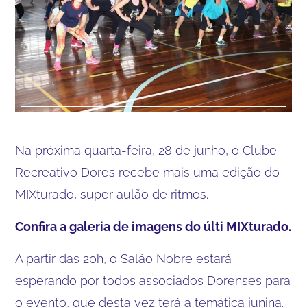
Na próxima quarta-feira, 28 de junho, o Clube
Recreativo Dores recebe mais uma edição do
MIXturado, super aulão de ritmos.
Confira a galeria de imagens do últi MIXturado.
A partir das 20h, o Salão Nobre estará
esperando por todos associados Dorenses para
o evento, que desta vez terá a temática junina.