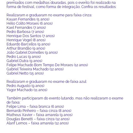
premiados com medalhas douradas, pois o evento foi realizado na
forma de festival, como forma de integração. Confira os resultados:
Realizaram e graduaram no exame para faixa cinza:
Kauan Fernandes (5 anos)
Hélio Colito Moraes (6 anos)
Kael Fernandes (7 anos)
Pedro Barbosa (7 anos)
Henrique Dos Santos (7 anos)
Henrique Vogel (8 anos)
Eduardo Barcellos (9 anos)
Arthur Brandão (9 anos)
João Gabriel Dornelles (9 anos)
Pedro Lucas (9 anos)
Gabriel Dutra (9 anos)
Felipe Machado Bom Tempo De Moraes (12 anos)
Gabriel Teixeira Machado (12 anos)
Gabriel Netto (15 anos)
Realizaram e graduaram no exame de faixa azul:
Pedro Augusto (9 anos)
Yagor Machado (11 anos)
Também participaram do evento lutando, mas não realizaram o exame
de faixa:
Felipe Lima – faixa branca (6 anos)
Bernardo Pinheiro – faixa cinza (8 anos)
Matheus Xavier – faixa amarela (9 anos)
Douglas Benetti – faixa cinza (12 anos)
Alanf Lemos – faixa amarela (12 anos)